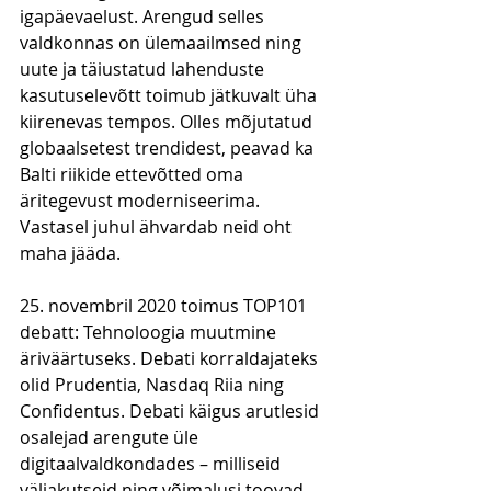
igapäevaelust. Arengud selles 
valdkonnas on ülemaailmsed ning 
uute ja täiustatud lahenduste 
kasutuselevõtt toimub jätkuvalt üha 
kiirenevas tempos. Olles mõjutatud 
globaalsetest trendidest, peavad ka 
Balti riikide ettevõtted oma 
äritegevust moderniseerima. 
Vastasel juhul ähvardab neid oht 
maha jääda.
25. novembril 2020 toimus TOP101 
debatt: Tehnoloogia muutmine 
äriväärtuseks. Debati korraldajateks 
olid Prudentia, Nasdaq Riia ning 
Confidentus. Debati käigus arutlesid 
osalejad arengute üle 
digitaalvaldkondades – milliseid 
väljakutseid ning võimalusi toovad 