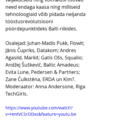
need endaga kaasa ning milliseid 
tehnoloogiaid võib pidada neljanda 
tööstusrevolutsiooni 
pöördepunktideks Balti riikides. 
Osalejad: Juhan-Madis Pukk, Flowit; 
Jānis Čupriks, Datakom; Andres 
Agasild, Markit; Gatis Ošs, Squalio; 
Andžej Šuškevič, Baltic Amadeus; 
Evita Lune, Pedersen & Partners; 
Zane Čulkstēna, ERDA un Kim?. 
Moderaator: Anna Andersone, Riga 
TechGirls. 
https://www.youtube.com/watch?
v=HmtVCSrODxs&feature=youtu.be