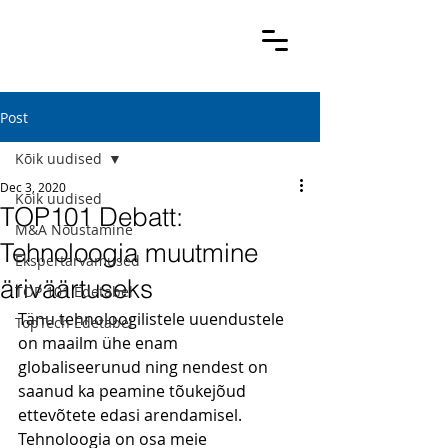
Post
Kõik uudised
Dec 3, 2020
Kõik uudised
TOP101 Debatt:
M&A Nõustamine
Tehnoloogia muutmine
Ekspertarvamused
äriväärtuseks
TOP 101 Edetabel
Tänu tehnoloogilistele uuendustele 
TopTech Edetabel
on maailm ühe enam 
globaliseerunud ning nendest on 
saanud ka peamine tõukejõud 
ettevõtete edasi arendamisel. 
Tehnoloogia on osa meie 