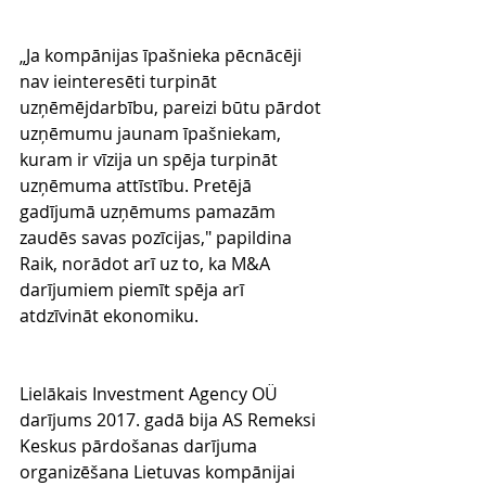
„Ja kompānijas īpašnieka pēcnācēji 
nav ieinteresēti turpināt 
uzņēmējdarbību, pareizi būtu pārdot 
uzņēmumu jaunam īpašniekam, 
kuram ir vīzija un spēja turpināt 
uzņēmuma attīstību. Pretējā 
gadījumā uzņēmums pamazām 
zaudēs savas pozīcijas," papildina 
Raik, norādot arī uz to, ka M&A 
darījumiem piemīt spēja arī 
atdzīvināt ekonomiku.
Lielākais Investment Agency OÜ 
darījums 2017. gadā bija AS Remeksi 
Keskus pārdošanas darījuma 
organizēšana Lietuvas kompānijai 