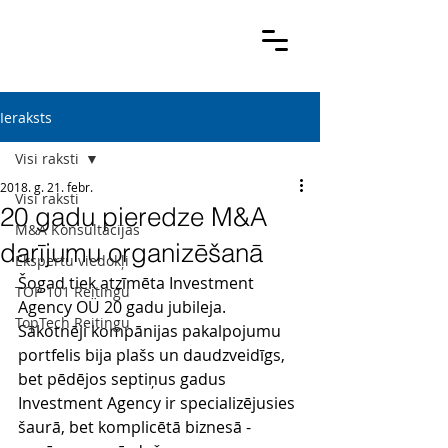
Ieraksts
Visi raksti
2018. g. 21. febr.
Visi raksti
20 gadu pieredze M&A
M&A Konsultācijas
darījumu organizēšanā
Ekspertu viedokļi
Šogad tiek atzīmēta Investment 
TOP 101 Reitingu
Agency OÜ 20 gadu jubileja. 
TopTech Reitingu
Sākotnēji kompānijas pakalpojumu 
portfelis bija plašs un daudzveidīgs, 
bet pēdējos septiņus gadus 
Investment Agency ir specializējusies 
šaurā, bet komplicētā biznesā - 