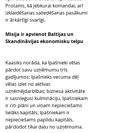
Protams, kā jebkurai komandai, arī 
izklaidēšanas saliedēšanas pasākumi 
ir ārkārtīgi svarīgi.
Misija ir apvienot Baltijas un 
Skandināvijas ekonomisku telpu
Kaasiks norāda, ka īpašnieki vēlas 
pārdot savu uzņēmumu trīs 
gadījumos: īpašnieks vecuma dēļ 
vēlas iziet no aktīvas 
uzņēmējdarbības; biznesa aktivitāte 
ir sasniegusi kulmināciju, īpašniekam 
ir citi plāni un viņam nepieciešams 
lielāks kapitāls; īpašniekam ir 
nepieciešams papildu kapitāls, 
pārdodot tikai daļu no uzņēmuma.