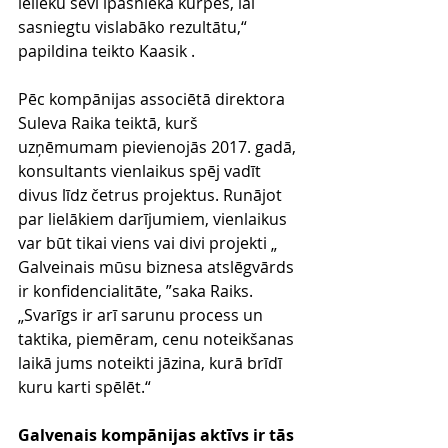
ielieku sevi īpašnieka kurpēs, lai 
sasniegtu vislabāko rezultātu,“ 
papildina teikto Kaasik .
Pēc kompānijas associētā direktora 
Suleva Raika teiktā, kurš 
uzņēmumam pievienojās 2017. gadā, 
konsultants vienlaikus spēj vadīt 
divus līdz četrus projektus. Runājot 
par lielākiem darījumiem, vienlaikus 
var būt tikai viens vai divi projekti „ 
Galveinais mūsu biznesa atslēgvārds 
ir konfidencialitāte, ”saka Raiks. 
„Svarīgs ir arī sarunu process un 
taktika, piemēram, cenu noteikšanas 
laikā jums noteikti jāzina, kurā brīdī 
kuru karti spēlēt.“
Galvenais kompānijas aktīvs ir tās 