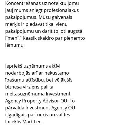
Koncentrēšanās uz noteiktu jomu 
ļauj mums sniegt profesionālākus 
pakalpojumus. Mūsu galvenais 
mērķis ir piedāvāt tikai vienu 
pakalpojumu un darīt to ļoti augstā 
līmenī,“ Kaasik skaidro par pieņemto 
lēmumu.
Iepriekš uzņēmums aktīvi 
nodarbojās arī ar nekustamo 
īpašumu attīstību, bet vēlāk šīs 
biznesa virziens palika 
meitasuzņēmuma Investment 
Agency Property Advisor OÜ. To 
pārvalda Investment Agency OÜ 
illgadīgais partneris un valdes 
loceklis Mart Lee.