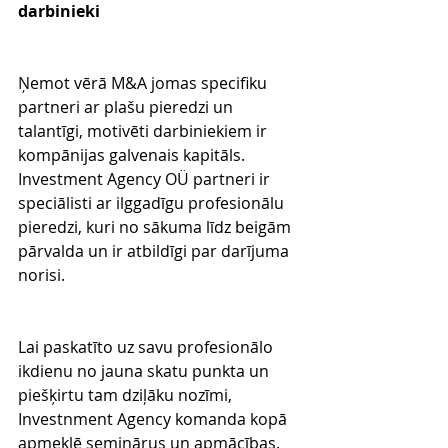
darbinieki
Ņemot vērā M&A jomas specifiku 
partneri ar plašu pieredzi un 
talantīgi, motivēti darbiniekiem ir 
kompānijas galvenais kapitāls. 
Investment Agency OÜ partneri ir 
speciālisti ar ilggadīgu profesionālu 
pieredzi, kuri no sākuma līdz beigām 
pārvalda un ir atbildīgi par darījuma 
norisi.
Lai paskatīto uz savu profesionālo 
ikdienu no jauna skatu punkta un 
piešķirtu tam dziļāku nozīmi, 
Investnment Agency komanda kopā 
apmeklē seminārus un apmācības. 