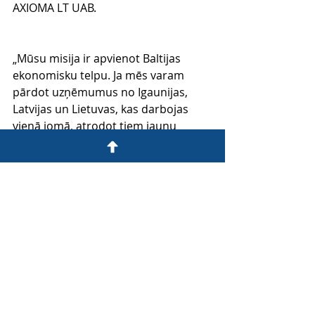
AXIOMA LT UAB.
„Mūsu misija ir apvienot Baltijas 
ekonomisku telpu. Ja mēs varam 
pārdot uzņēmumus no Igaunijas, 
Latvijas un Lietuvas, kas darbojas 
vienā jomā, atrodot tiem jaunu 
īpašnieku, piemēram, Vācijā, 
Zviedrijā vai vietējo investoru, tad 
mēs faktiski konsolidējam 
ekonomiku un padarām to 
konkurētspējīgāku un efektīvāku ,“ 
atzīmē Kaasik. „ Šāda veida darījumi 
vienmēr ir ļoti sarežģīti, jo ir jāņem 
vērā gan dažādu pušu intereses, gan 
trīs valstu normatīvo aktu specifika.“