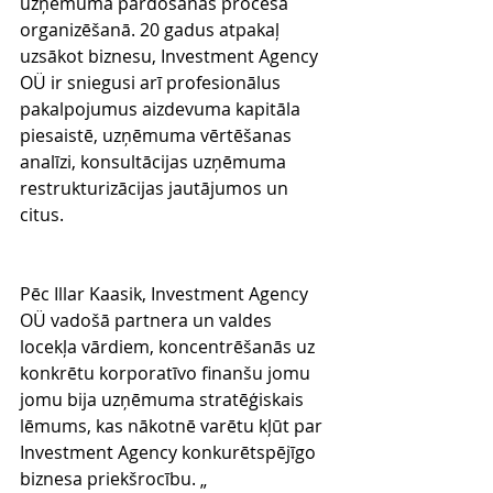
uzņēmuma pārdošanas procesa 
organizēšanā. 20 gadus atpakaļ 
uzsākot biznesu, Investment Agency 
OÜ ir sniegusi arī profesionālus 
pakalpojumus aizdevuma kapitāla 
piesaistē, uzņēmuma vērtēšanas 
analīzi, konsultācijas uzņēmuma 
restrukturizācijas jautājumos un 
citus.
Pēc Illar Kaasik, Investment Agency 
OÜ vadošā partnera un valdes 
locekļa vārdiem, koncentrēšanās uz 
konkrētu korporatīvo finanšu jomu 
jomu bija uzņēmuma stratēģiskais 
lēmums, kas nākotnē varētu kļūt par 
Investment Agency konkurētspējīgo 
biznesa priekšrocību. „ 