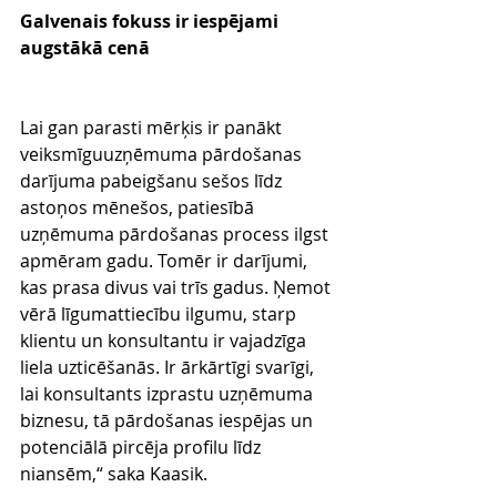
Galvenais fokuss ir iespējami 
augstākā cenā
Lai gan parasti mērķis ir panākt 
veiksmīguuzņēmuma pārdošanas 
darījuma pabeigšanu sešos līdz 
astoņos mēnešos, patiesībā 
uzņēmuma pārdošanas process ilgst 
apmēram gadu. Tomēr ir darījumi, 
kas prasa divus vai trīs gadus. Ņemot 
vērā līgumattiecību ilgumu, starp 
klientu un konsultantu ir vajadzīga 
liela uzticēšanās. Ir ārkārtīgi svarīgi, 
lai konsultants izprastu uzņēmuma 
biznesu, tā pārdošanas iespējas un 
potenciālā pircēja profilu līdz 
niansēm,“ saka Kaasik.