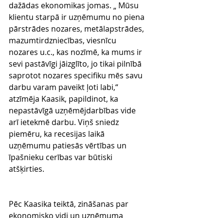
dažādas ekonomikas jomas. „ Mūsu 
klientu starpā ir uzņēmumu no piena 
pārstrādes nozares, metālapstrādes, 
mazumtirdzniecības, viesnīcu 
nozares u.c., kas nozīmē, ka mums ir 
sevi pastāvīgi jāizglīto, jo tikai pilnībā 
saprotot nozares specifiku mēs savu 
darbu varam paveikt ļoti labi,“ 
atzīmēja Kaasik, papildinot, ka 
nepastāvīgā uzņēmējdarbības vide 
arī ietekmē darbu. Viņš sniedz 
piemēru, ka recesijas laikā 
uzņēmumu patiesās vērtības un 
īpašnieku cerības var būtiski 
atšķirties.
Pēc Kaasika teiktā, zināšanas par 
ekonomisko vidi un uzņēmuma 