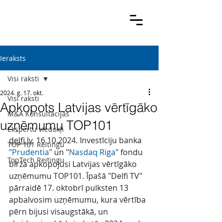
Ieraksts
Visi raksti
2024. g. 17. okt.
Visi raksti
Apkopots Latvijas vērtīgāko
M&A Konsultācijas
uzņēmumu TOP101
Ekspertu viedokļi
delfi.lv
, 16.10.2024. Investīciju banka 
TOP 101 Reitingu
"
Prudentia
" un "
Nasdaq Riga
" fondu 
TopTech Reitingu
birža apkopojusi Latvijas vērtīgāko 
uzņēmumu TOP101. Īpašā "Delfi TV" 
pārraidē 17. oktobrī pulksten 13 
apbalvosim uzņēmumu, kura vērtība 
pērn bijusi visaugstākā, un 