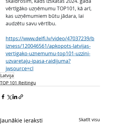
skaidrosim, kāds izskatās 2024. gada 
vērtīgāko uzņēmumu TOP101, kā arī, 
kas uzņēmumiem būtu jādara, lai 
audzētu savu vērtību.
https://www.delfi.lv/video/47037239/b
izness/120046561/apkopots-latvijas-
vertigako-uznemumu-top101-uzzini-
uzvaretaju-ipasa-raidijuma?
jwsource=cl
Latvija
TOP 101 Reitingu
Jaunākie ieraksti
Skatīt visu