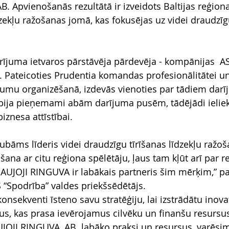
 Apvienošanās rezultātā ir izveidots Baltijas reģiona 
dzekļu ražošanas jomā, kas fokusējas uz videi draudzīg
arījuma ietvaros pārstāvēja pārdevēja - kompānijas  A
. Pateicoties Prudentia komandas profesionālitātei un
jumu organizēšanā, izdevās vienoties par tādiem darī
bija pieņemami abām darījuma pusēm, tādējādi ielieko
znesa attīstībai.
bāms līderis videi draudzīgu tīrīšanas līdzekļu ražoša
ana ar citu reģiona spēlētāju, ļaus tam kļūt arī par re
UJOJI RINGUVA ir labākais partneris šim mērķim,” pa
S “Spodrība” valdes priekšsēdētājs.
sekventi īsteno savu stratēģiju, lai izstrādātu inovat
s, kas prasa ievērojamus cilvēku un finanšu resursus
OJI RINGUVA, AB  labāko praksi un resursus, varēsim