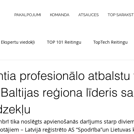
PAKALPOJUMI
KOMANDA
ATSAUCES
TOP SARAKST
Ekspertu viedokļi
TOP 101 Reitingu
TopTech Reitingu
tia profesionālo atbalstu 
 Baltijas reģiona līderis s
īdzekļu
brī tika noslēgts apvienošanās darījums starp divie
žotājiem – Latvijā reģistrēto AS “Spodrība”un Lietuvas