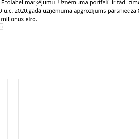
U Ecolabel marķējumu. Uzņēmuma portfelī  ir tādi zīmol
O u.c. 2020.gadā uzņēmuma apgrozījums pārsniedza 8
 miljonus eiro.
mi