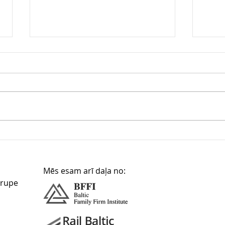
Gren pārņem Vīlandes
Kron
centralizētās siltumapgādes
Termi
uzņēmumu ESRO
Rīga
Ziem
Mēs esam arī daļa no:
arupe