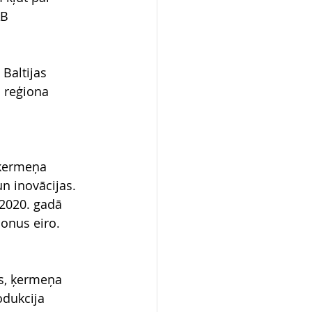
AB 
Baltijas 
 reģiona 
 ķermeņa 
n inovācijas. 
2020. gadā 
onus eiro.
as, ķermeņa 
odukcija 