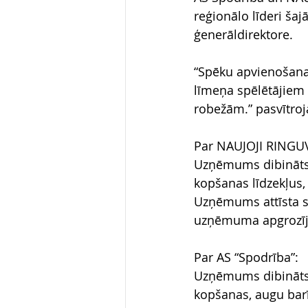
reģionālo līderi šaj
ģenerāldirektore.
“Spēku apvienošana u
līmeņa spēlētājiem 
robežām.” pasvītroj
Par NAUJOJI RINGUV
Uzņēmums dibināts 
kopšanas līdzekļus, 
Uzņēmums attīsta s
uzņēmuma apgrozīju
Par AS “Spodrība”:
Uzņēmums dibināts 1
kopšanas, augu barīb