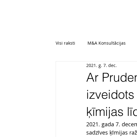
Visi raksti
M&A Konsultācijas
2021. g. 7. dec.
Ar Pruden
izveidots
ķīmijas l
2021. gada 7. decem
sadzīves ķīmijas ra