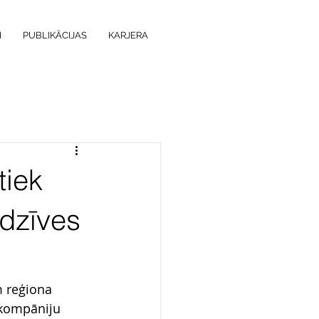
I
PUBLIKĀCIJAS
KARJERA
tiek
adzīves
m reģiona 
 kompāniju 