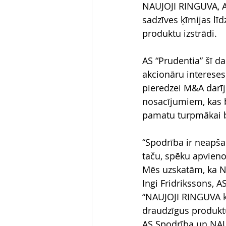
NAUJOJI RINGUVA, AB.
sadzīves ķīmijas lī
produktu izstrādi.
AS “Prudentia” šī d
akcionāru intereses
pieredzei M&A darī
nosacījumiem, kas 
pamatu turpmākai bi
“Spodrība ir neapšau
taču, spēku apvienoš
Mēs uzskatām, ka NA
Ingi Fridrikssons, A
“NAUJOJI RINGUVA kon
draudzīgus produktu
AS Spodrība un NAUJ