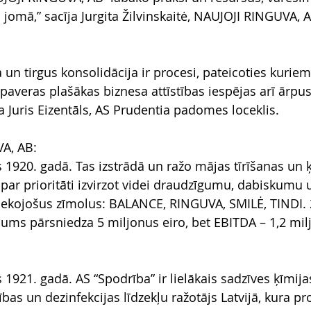
ā jomā,” sacīja Jurgita Žilvinskaitė, NAUJOJI RINGUVA, 
n tirgus konsolidācija ir procesi, pateicoties kuriem 
paveras plašākas biznesa attīstības iespējas arī ārpus
a Juris Eizentāls, AS Prudentia padomes loceklis.
A, AB:
1920. gadā. Tas izstrādā un ražo mājas tīrīšanas un
par prioritāti izvirzot videi draudzīgumu, dabiskumu u
ekojošus zīmolus: BALANCE, RINGUVA, SMILĖ, TINDI. 
ms pārsniedza 5 miljonus eiro, bet EBITDA – 1,2 milj
921. gadā. AS “Spodrība” ir lielākais sadzīves ķīmij
as un dezinfekcijas līdzekļu ražotājs Latvijā, kura pr