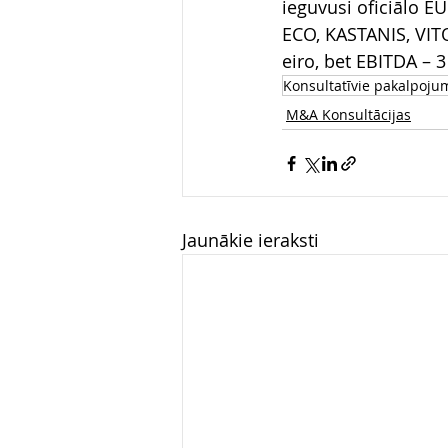
ieguvusi oficiālo E
ECO, KASTANIS, VIT
eiro, bet EBITDA – 3
Konsultatīvie pakalpoju
M&A Konsultācijas
Jaunākie ieraksti