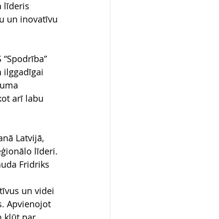
līderis 
u un inovatīvu 
S “Spodrība” 
 ilggadīgai 
juma 
t arī labu 
nā Latvijā, 
ģionālo līderi. 
uda Fridriks 
īvus un videi 
. Apvienojot 
 kļūt par 