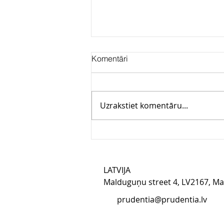
Komentāri
Uzrakstiet komentāru...
Prudentia konsultē Rivaro
Holding par Rīgas
starptautiskās autostas akciju
iegādi
LATVIJA​
Malduguņu street 4, LV2167, M
prudentia@prudentia.lv