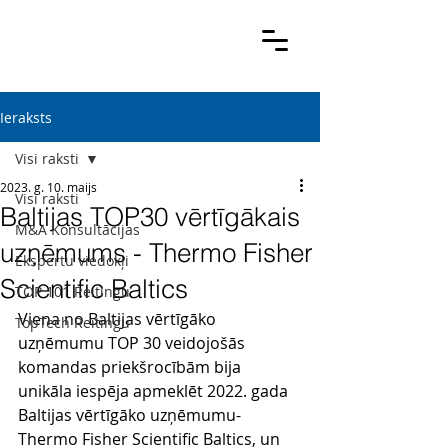
Ieraksts
Visi raksti
2023. g. 10. maijs
Visi raksti
Baltijas TOP30 vērtīgākais
M&A Konsultācijas
uzņēmums - Thermo Fisher
Ekspertu viedokļi
Scientific Baltics
TOP 101 Reitingu
Viena no Baltijas vērtīgāko 
TopTech Reitingu
uzņēmumu TOP 30 veidojošās 
komandas priekšrocībām bija 
unikāla iespēja apmeklēt 2022. gada 
Baltijas vērtīgāko uzņēmumu- 
Thermo Fisher Scientific Baltics, un 