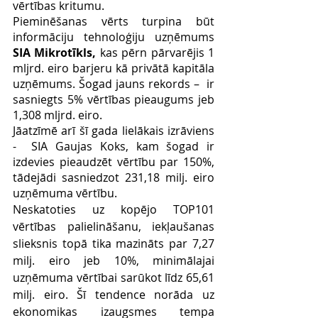
vērtības kritumu. 
Pieminēšanas vērts turpina būt 
informāciju tehnoloģiju uzņēmums  
SIA Mikrotīkls, 
kas pērn pārvarējis 1 
mljrd. eiro barjeru kā privātā kapitāla 
uzņēmums. Šogad jauns rekords –  ir 
sasniegts 5% vērtības pieaugums jeb 
1,308 mljrd. eiro.  
Jāatzīmē arī šī gada lielākais izrāviens 
-  SIA Gaujas Koks, kam šogad ir 
izdevies pieaudzēt vērtību par 150%, 
tādejādi sasniedzot 231,18 milj. eiro 
uzņēmuma vērtību.  
Neskatoties uz kopējo TOP101 
vērtības palielināšanu, iekļaušanas 
slieksnis topā tika mazināts par 7,27 
milj. eiro jeb 10%, minimālajai 
uzņēmuma vērtībai sarūkot līdz 65,61 
milj. eiro. Šī tendence norāda uz 
ekonomikas izaugsmes tempa 