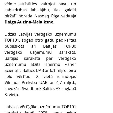
vēlme attīstīties vairojot savu un 
sabiedrības labklājību, tiek gaidīti 
biržā!” norāda Nasdaq Riga vadītāja
Daiga Auziņa-Melalksne
.
Līdzās Latvijas vērtīgāko uzņēmumu 
TOP101, šogad otro gadu pēc kārtas 
publiskots arī Baltijas TOP30 
vērtīgāko uzņēmumu saraksts. 
Baltijas sarakstā par vērtīgāko 
uzņēmumu atzīts Thermo Fisher 
Scientific Baltics UAB ar 6,1 mljrd. eiro 
lielu vērtību. 2. vietā ierindojas 
Vilniaus Prekyba UAB ar 4,7 mljrd., 
savukārt Swedbank Baltics AS saglabā 
3. vietu.
Latvijas vērtīgāko uzņēmumu TOP101 
sarakstu kopš 2005. gada veido 