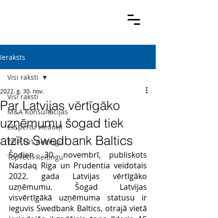
Ieraksts
Visi raksti
2022. g. 30. nov.
Visi raksti
Par Latvijas vērtīgāko
M&A Konsultācijas
uzņēmumu šogad tiek
Ekspertu viedokļi
atzīts Swedbank Baltics
TOP 101 Reitingu
Šodien, 30. novembrī, publiskots 
TopTech Reitingu
Nasdaq Riga un Prudentia veidotais 
2022. gada Latvijas vērtīgāko 
uzņēmumu. Šogad Latvijas 
visvērtīgākā uzņēmuma statusu ir 
ieguvis Swedbank Baltics, otrajā vietā 