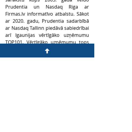
Prudentia un Nasdaq Riga ar 
Firmas.lv informatīvo atbalstu. Sākot 
ar 2020. gadu, Prudentia sadarbībā 
ar Nasdaq Tallinn piedāvā sabiedrībai 
arī Igaunijas vērtīgāko uzņēmumu 
TOP101. Vērtīgāko uzņēmumu tops 
sniedz iespēju uzņēmējiem, nozares 
ekspertiem un sabiedrībai kopumā 
iegūt vispusīgu ieskatu par Latvijas 
un Igaunijas uzņēmumu izaugsmi, 
korporatīvās pārvaldības principu 
ievērošanu, attīstību un 
konkurētspēju. Lai uzzinātu vairāk, 
apmeklējiet 
top101.lv
.
Latvija
TOP 101 Reitingu