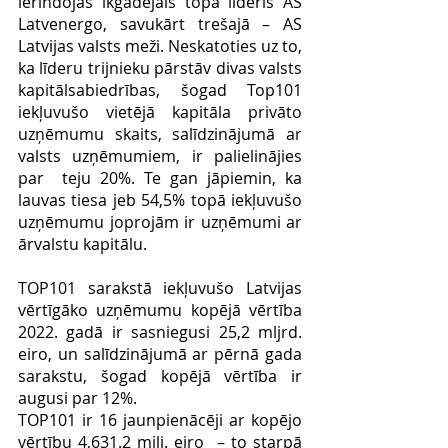
ierindojās ikgadējais topa līderis AS 
Latvenergo, savukārt trešajā – AS 
Latvijas valsts meži. Neskatoties uz to, 
ka līderu trijnieku pārstāv divas valsts 
kapitālsabiedrības, šogad Top101 
iekļuvušo vietējā kapitāla privāto 
uzņēmumu skaits, salīdzinājumā ar 
valsts uzņēmumiem, ir palielinājies 
par  teju 20%. Te gan jāpiemin, ka 
lauvas tiesa jeb 54,5% topā iekļuvušo 
uzņēmumu joprojām ir uzņēmumi ar  
ārvalstu kapitālu.
TOP101 sarakstā iekļuvušo Latvijas 
vērtīgāko uzņēmumu kopējā vērtība 
2022. gadā ir sasniegusi 25,2 mljrd. 
eiro, un salīdzinājumā ar pērnā gada 
sarakstu, šogad kopējā vērtība ir 
augusi par 12%.
TOP101 ir 16 jaunpienācēji ar kopējo 
vērtību 4,631.2 milj. eiro  – to starpā 