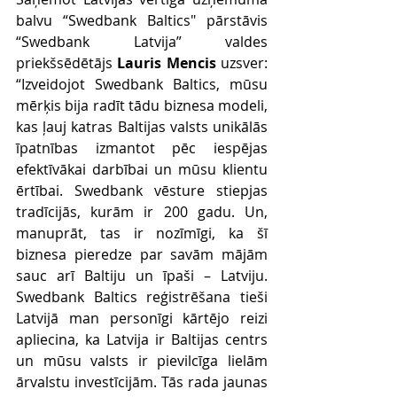
balvu “Swedbank Baltics" pārstāvis 
“Swedbank Latvija” valdes 
priekšsēdētājs 
Lauris Mencis
 uzsver: 
“Izveidojot Swedbank Baltics, mūsu 
mērķis bija radīt tādu biznesa modeli, 
kas ļauj katras Baltijas valsts unikālās 
īpatnības izmantot pēc iespējas 
efektīvākai darbībai un mūsu klientu 
ērtībai. Swedbank vēsture stiepjas 
tradīcijās, kurām ir 200 gadu. Un, 
manuprāt, tas ir nozīmīgi, ka šī 
biznesa pieredze par savām mājām 
sauc arī Baltiju un īpaši – Latviju. 
Swedbank Baltics reģistrēšana tieši 
Latvijā man personīgi kārtējo reizi 
apliecina, ka Latvija ir Baltijas centrs 
un mūsu valsts ir pievilcīga lielām 
ārvalstu investīcijām. Tās rada jaunas 