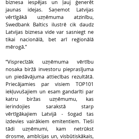
biznesa iespējas un ļauj ģenerēt 
jaunas idejas. Saņemot Latvijas 
vērtīgākā uzņēmuma atzinību, 
Swedbank Baltics ilustrē cik daudz 
Latvijas biznesa vide var sasniegt ne 
tikai nacionālā, bet arī reģionālā 
mērogā.”
“Visprecīzāk uzņēmuma vērtību 
nosaka biržā investoru pieprasījuma 
un piedāvājuma attiecības rezultātā. 
Priecājamies par visiem TOP101 
iekļuvušajiem un esam gandarīti par 
katru biržas uzņēmumu, kas 
ierindojies sarakstā starp 
vērtīgākajiem Latvijā - šogad tas 
izdevies vairākiem emitentiem. Tieši 
tādi uzņēmumi, kam netrūkst 
drosme, ambīcijas un, visbūtiskākais, 