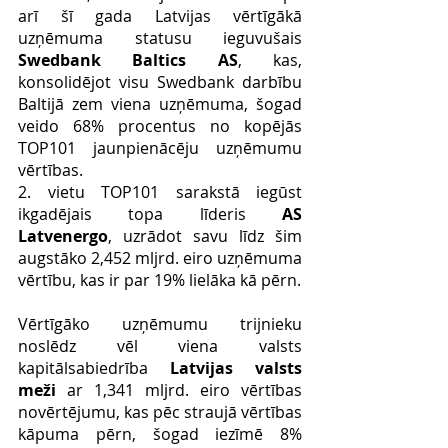
arī šī gada Latvijas vērtīgākā 
uzņēmuma statusu ieguvušais 
Swedbank Baltics AS
, kas, 
konsolidējot visu Swedbank darbību 
Baltijā zem viena uzņēmuma, šogad 
veido 68% procentus no kopējās 
TOP101 jaunpienācēju uzņēmumu 
vērtības. 
2. vietu TOP101 sarakstā iegūst 
ikgadējais topa līderis 
AS 
Latvenergo
, uzrādot savu līdz šim 
augstāko 2,452 mljrd. eiro uzņēmuma 
vērtību, kas ir par 19% lielāka kā pērn.
Vērtīgāko uzņēmumu trijnieku 
noslēdz vēl viena valsts 
kapitālsabiedrība 
Latvijas valsts 
meži 
ar 1,341 mljrd. eiro vērtības 
novērtējumu, kas pēc straujā vērtības 
kāpuma pērn, šogad iezīmē 8% 