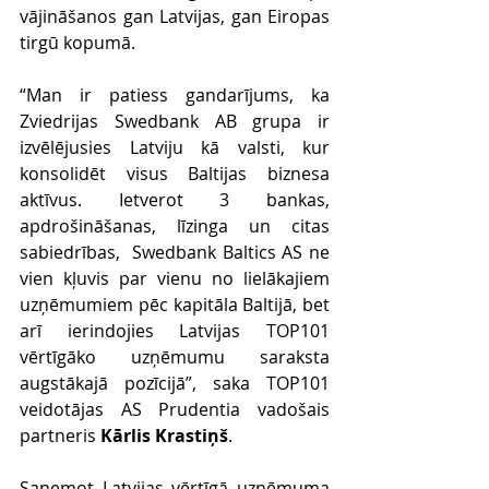
vājināšanos gan Latvijas, gan Eiropas 
tirgū kopumā.
“Man ir patiess gandarījums, ka 
Zviedrijas Swedbank AB grupa ir 
izvēlējusies Latviju kā valsti, kur 
konsolidēt visus Baltijas biznesa 
aktīvus. Ietverot 3 bankas, 
apdrošināšanas, līzinga un citas 
sabiedrības,  Swedbank Baltics AS ne 
vien kļuvis par vienu no lielākajiem 
uzņēmumiem pēc kapitāla Baltijā, bet 
arī ierindojies Latvijas TOP101 
vērtīgāko uzņēmumu saraksta 
augstākajā pozīcijā”, saka TOP101 
veidotājas AS Prudentia vadošais 
partneris 
Kārlis Krastiņš
. 
Saņemot Latvijas vērtīgā uzņēmuma 