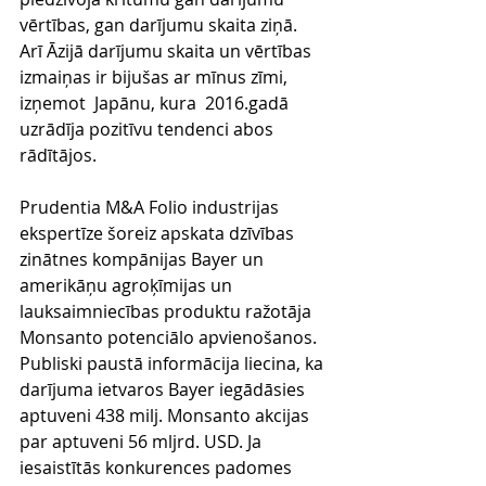
vērtības, gan darījumu skaita ziņā. 
Arī Āzijā darījumu skaita un vērtības 
izmaiņas ir bijušas ar mīnus zīmi, 
izņemot  Japānu, kura  2016.gadā 
uzrādīja pozitīvu tendenci abos 
rādītājos.
Prudentia M&A Folio industrijas 
ekspertīze šoreiz apskata dzīvības 
zinātnes kompānijas Bayer un 
amerikāņu agroķīmijas un 
lauksaimniecības produktu ražotāja 
Monsanto potenciālo apvienošanos. 
Publiski paustā informācija liecina, ka 
darījuma ietvaros Bayer iegādāsies 
aptuveni 438 milj. Monsanto akcijas 
par aptuveni 56 mljrd. USD. Ja 
iesaistītās konkurences padomes 