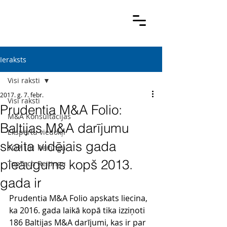
Ieraksts
Visi raksti
2017. g. 7. febr.
Visi raksti
Prudentia M&A Folio:
M&A Konsultācijas
Baltijas M&A darījumu
Ekspertu viedokļi
skaita vidējais gada
TOP 101 Reitingu
pieaugums kopš 2013.
TopTech Reitingu
gada ir
Prudentia M&A Folio apskats liecina, 
ka 2016. gada laikā kopā tika izziņoti 
186 Baltijas M&A darījumi, kas ir par 