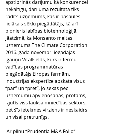
apstiprinās darījumu kā konkurencei 
nekaitīgu, darījuma rezultātā tiks 
radīts uzņēmums, kas ir pasaules 
lielākais sēklu piegādātājs, kā arī 
pionieris labības biotehnoloģijā. 
Jāatzīmē, ka Monsanto meitas 
uzņēmums The Climate Corporation 
2016. gada novembrī iegādājās 
igauņu VitalFields, kurš ir fermu 
vadības programmatūras 
piegādātājs Eiropas fermām. 
Industrijas ekspertīze apskata visus 
“par” un “pret”, jo sekas pēc 
uzņēmumu apvienošanās, protams, 
izjutīs viss lauksaimniecības sektors, 
bet šīs ietekmes virziens ir neskaidrs 
un visai pretrunīgs.
 Ar pilnu “Prudentia M&A Folio” 