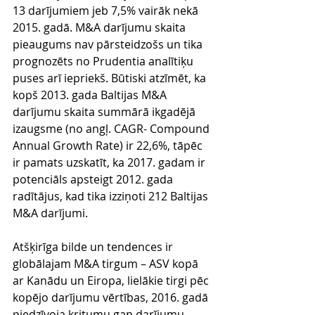
13 darījumiem jeb 7,5% vairāk nekā 
2015. gadā. M&A darījumu skaita 
pieaugums nav pārsteidzošs un tika 
prognozēts no Prudentia analītiķu 
puses arī iepriekš. Būtiski atzīmēt, ka 
kopš 2013. gada Baltijas M&A 
darījumu skaita summārā ikgadējā 
izaugsme (no angļ. CAGR- Compound 
Annual Growth Rate) ir 22,6%, tāpēc 
ir pamats uzskatīt, ka 2017. gadam ir 
potenciāls apsteigt 2012. gada 
radītājus, kad tika izziņoti 212 Baltijas 
M&A darījumi.   
Atšķirīga bilde un tendences ir 
globālajam M&A tirgum – ASV kopā 
ar Kanādu un Eiropa, lielākie tirgi pēc 
kopējo darījumu vērtības, 2016. gadā 
piedzīvoja kritumu gan darījumu 