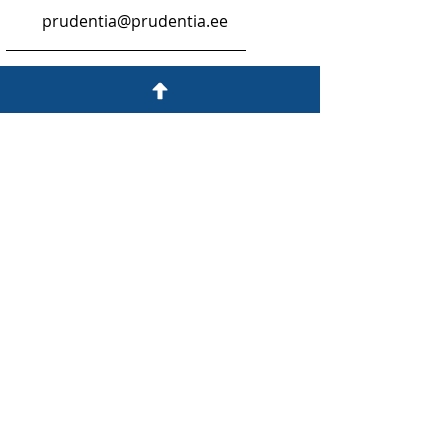
prudentia@prudentia.ee
Mēs esam arī daļa no:
LinkedIn
Privacy Policy
© 2026 Prudentia. All rights