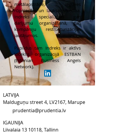
metālapstrāde, ieguves
rūpniecība un lauksaimniecība.
Indreks specializējas gan
darījumu organizēšanā, gan
kompāniju restrukturizācijas
jautājumos.
Papildus tam Indreks ir aktīvs
loceklis organizācijā ESTBAN
(Estonian Business Angels
Network).
LATVIJA​
Malduguņu street 4, LV2167, Marupe
prudentia@prudentia.lv
IGAUNIJA​
Liivalaia
13 10118
, Tallinn