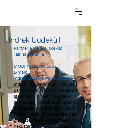
Indrek Uudeküll
Partneris, valdes loceklis
Tallina, Igaunija
MOB:
+372 506 5352
E-mail:
indrek.uudekyll@prudentia.ee
Indrek Uudeküll ir vadošais
partneris un viens no Prudentia
Igaunijas biroja (iepriekš -
kompānija Investment Agency)
dibinātājiem. Indrekam ir vairāk
nekā 20 gadu profesionālā M&A
pieredze tādās industrijās kā
nekustamais īpašums,