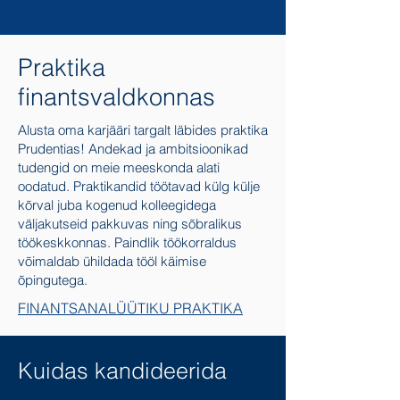
Praktika
finantsvaldkonnas
Alusta oma karjääri targalt läbides praktika
Prudentias! Andekad ja ambitsioonikad
tudengid on meie meeskonda alati
oodatud. Praktikandid töötavad külg külje
kõrval juba kogenud kolleegidega
väljakutseid pakkuvas ning sõbralikus
töökeskkonnas. Paindlik töökorraldus
võimaldab ühildada tööl käimise
õpingutega.
FINANTSANALÜÜTIKU PRAKTIKA
Kuidas kandideerida