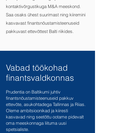
kontaktivõrgustikuga M&A meeskond.
Saa osaks ühest suurimast ning kiiremini
kasvavast finantsnõustamisteenuseid
pakkuvast ettevõttest Balti riikides.
Vabad töökohad
finantsvaldkonnas
Prudentia on Baltikumi juhtiv
finantsnõustamisteenuseid pakkuv
ettevõte, asukohtadega Tallinnas ja Riias.
Oleme ambitsioonikad ja kiiresti
kasvavad ning seetõttu ootame pidevalt
oma meeskonnaga liituma uusi
spetsialiste.