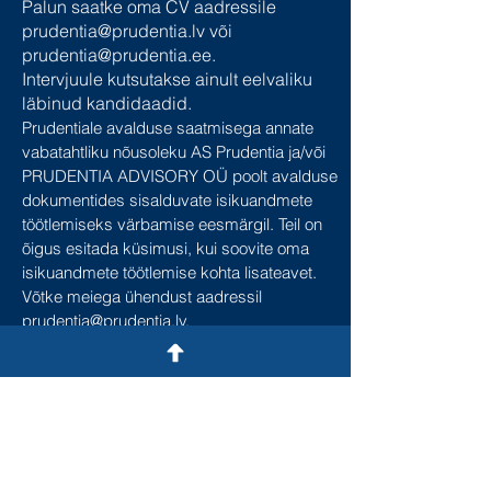
Palun saatke oma CV aadressile
prudentia@prudentia.lv
või
prudentia@prudentia.ee
.
Intervjuule kutsutakse ainult eelvaliku
läbinud kandidaadid.
Prudentiale avalduse saatmisega annate
vabatahtliku nõusoleku AS Prudentia ja/või
PRUDENTIA ADVISORY OÜ poolt avalduse
dokumentides sisalduvate isikuandmete
töötlemiseks värbamise eesmärgil. Teil on
õigus esitada küsimusi, kui soovite oma
isikuandmete töötlemise kohta lisateavet.
Võtke meiega ühendust aadressil
prudentia@prudentia.lv
.
LÄTI
Malduguņu street 4, LV2167, Marupe
prudentia@prudentia.lv